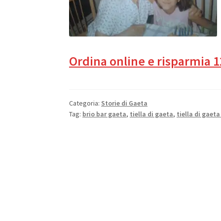
Ordina online e risparmia 1
Categoria:
Storie di Gaeta
Tag:
brio bar gaeta
,
tiella di gaeta
,
tiella di gaeta