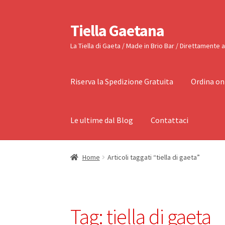
Tiella Gaetana
Vai
Vai
alla
al
La Tiella di Gaeta / Made in Brio Bar / Direttamente 
navigazione
contenuto
Riserva la Spedizione Gratuita
Ordina on
Le ultime dal Blog
Contattaci
Home
Articoli taggati “tiella di gaeta”
Tag:
tiella di gaeta