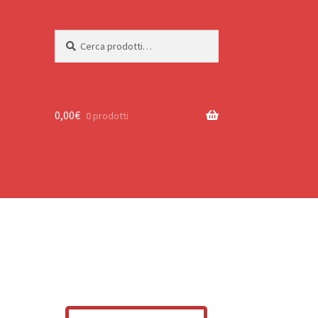
Cerca:
Cerca
0,00
€
0 prodotti